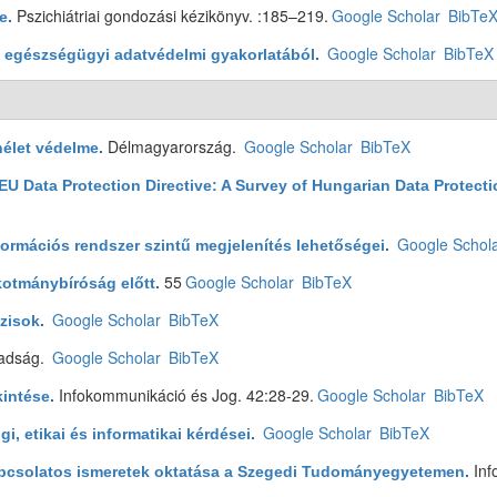
Pszichiátriai gondozási kézikönyv. :185–219.
Google Scholar
BibTe
e
.
Google Scholar
BibTeX
 egészségügyi adatvédelmi gyakorlatából
.
Délmagyarország.
Google Scholar
BibTeX
nélet védelme
.
EU Data Protection Directive: A Survey of Hungarian Data Protect
Google Schol
formációs rendszer szintű megjelenítés lehetőségei
.
55
Google Scholar
BibTeX
kotmánybíróság előtt
.
Google Scholar
BibTeX
zisok
.
adság.
Google Scholar
BibTeX
Infokommunikáció és Jog. 42:28-29.
Google Scholar
BibTeX
kintése
.
Google Scholar
BibTeX
i, etikai és informatikai kérdései
.
Inf
apcsolatos ismeretek oktatása a Szegedi Tudományegyetemen
.