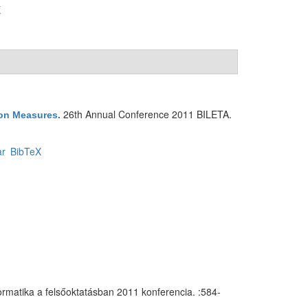
X
26th Annual Conference 2011 BILETA.
ion Measures
.
ar
BibTeX
ormatika a felsőoktatásban 2011 konferencia. :584-