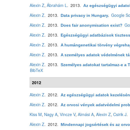
Alexin Z
,
Ábrahám L
. 2013.
Az egészségügyi adatok
Alexin Z
. 2013.
Google Sc
Data privacy in Hungary
.
Alexin Z
. 2013.
Go
Does fair anonymisation exist?
Alexin Z
. 2013.
Egészségügyi adatbázisok tisztes
Alexin Z
. 2013.
A humángenetikai törvény végrehaj
Alexin Z
. 2013.
A személyes adatok védelmének tá
Alexin Z
. 2013.
Személyes adatokat tartalmaz-e a 
BibTeX
2012
Alexin Z
. 2012.
Az egészségügyi adatok kezeléséne
Alexin Z
. 2012.
Az orvosi vények adatvédelmi pro
Kiss M
,
Nagy A
,
Vincze V
,
Almási A
,
Alexin Z
,
Csirik J
.
Alexin Z
. 2012.
Mindennapi jogsértések és az orvo