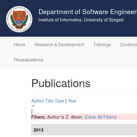
Skip
to
Department of Software Engineer
main
Institute of Informatics, University of Szeged
content
Home
Research & Development
Trainings
Confere
Pinceakadémia
Publications
Author
Title
Type
[
Year
]
Filters:
Author
is
Z. Alexin
[Clear All Filters]
2013