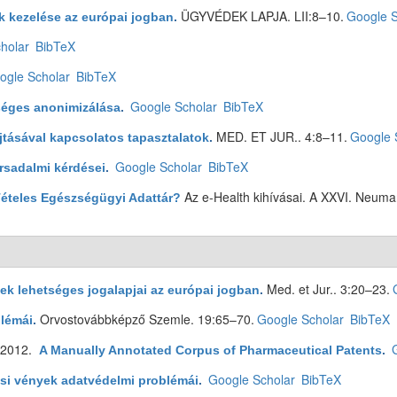
ÜGYVÉDEK LAPJA. LII:8–10.
Google S
 kezelése az európai jogban
.
holar
BibTeX
ogle Scholar
BibTeX
Google Scholar
BibTeX
séges anonimizálása
.
MED. ET JUR.. 4:8–11.
Google 
tásával kapcsolatos tapasztalatok
.
Google Scholar
BibTeX
rsadalmi kérdései
.
Az e-Health kihívásai. A XXVI. Neum
Tételes Egészségügyi Adattár?
Med. et Jur.. 3:20–23.
k lehetséges jogalapjai az európai jogban
.
Orvostovábbképző Szemle. 19:65–70.
Google Scholar
BibTeX
blémái
.
 2012.
A Manually Annotated Corpus of Pharmaceutical Patents
.
Google Scholar
BibTeX
si vények adatvédelmi problémái
.