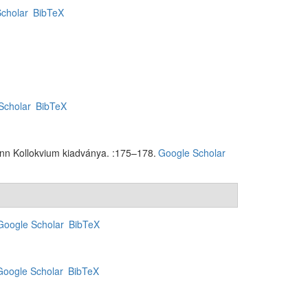
cholar
BibTeX
Scholar
BibTeX
ann Kollokvium kiadványa. :175–178.
Google Scholar
Google Scholar
BibTeX
Google Scholar
BibTeX