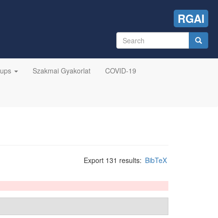
RGAI
Search
form
Search
oups
Szakmai Gyakorlat
COVID-19
Export 131 results:
BibTeX