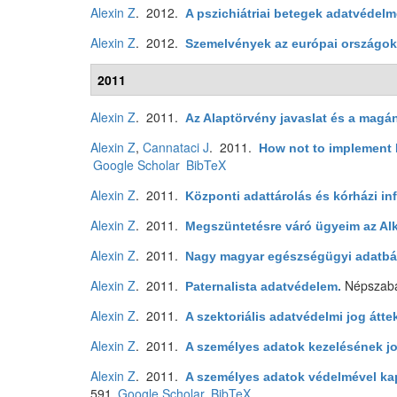
Alexin Z
. 2012.
A pszichiátriai betegek adatvédelm
Alexin Z
. 2012.
Szemelvények az európai országok
2011
Alexin Z
. 2011.
Az Alaptörvény javaslat és a magá
Alexin Z
,
Cannataci J
. 2011.
How not to implement 
Google Scholar
BibTeX
Alexin Z
. 2011.
Központi adattárolás és kórházi in
Alexin Z
. 2011.
Megszüntetésre váró ügyeim az Al
Alexin Z
. 2011.
Nagy magyar egészségügyi adatbá
Alexin Z
. 2011.
Népszab
Paternalista adatvédelem
.
Alexin Z
. 2011.
A szektoriális adatvédelmi jog átte
Alexin Z
. 2011.
A személyes adatok kezelésének jog
Alexin Z
. 2011.
A személyes adatok védelmével k
591.
Google Scholar
BibTeX