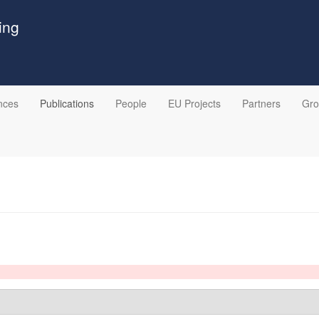
ing
nces
Publications
People
EU Projects
Partners
Gr