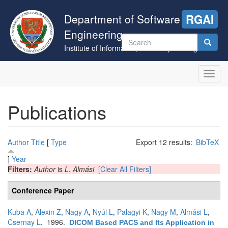
Skip
to
Department of Software
RGAI
main
Engineering
content
Search
Institute of Informatics, University of Szeged
form
Search
Toggl
navig
Publications
Author
Title
[
Type
Export 12 results:
BibTeX
]
Year
Filters:
Author
is
L. Almási
[Clear All Filters]
Conference Paper
Kuba A
,
Alexin Z
,
Nagy A
,
Nyúl L
,
Palagyi K
,
Nagy M
,
Almási L
,
Csernay L
. 1996.
DICOM Based PACS and Its Application in