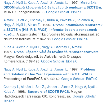
Nagy A
,
Nyúl L
,
Kuba A
,
Alexin Z
,
Almási L
. 1997.
Moduláris,
DICOM-alapú képarchiváló és továbbító rendszer a SZOTE-n
.
MONT X. Kongresszusa. :6.
Google Scholar
BibTeX
Almási L
,
Sóti Z.
,
Csernay L
,
Kuba A
,
Pavelka Z
,
Kelemen A
,
Nagy A
,
Nyúl L
,
Alexin Z
. 1996.
Orvosi információs rendszerek
a SZOTE-n (HIS, RIS, PACS). Információcsere a rendszerek
A számítastechnika orvosi és biológiai alkalmazásai, 20.
között.
.
Neumann Kollokvium. :184-186.
Google Scholar
BibTeX
Kuba A
,
Alexin Z
,
Nyúl L
,
Nagy A
,
Csernay L
,
Almási L
.
1997.
Orvosi képarchiváló és továbbító rendszer szoftvere
.
Magyar Képfeldolgozók és Alakfelismerők Országos
Konferenciája. :189-193.
Google Scholar
BibTeX
Nagy A
,
Nyúl L
,
Kuba A
,
Alexin Z
,
Almási L
. 1997.
Problems
and Solutions: One Year Experience with SZOTE-PACS
.
Proceedings of EuroPACS '97. :39-42.
Google Scholar
BibTeX
Csernay L
,
Almási L
,
Soti Z.
,
Jánosi J
,
Alexin Z
,
Nagy A
,
Nyúl L
,
Kuba A
. 1998.
Magyar
Structure of SZOTE-PACS
.
Radiológusok Társasága XIX. Kongresszusa.
Google Scholar
BibTeX