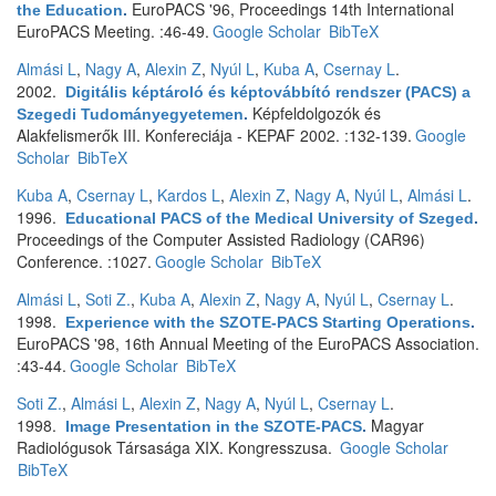
EuroPACS '96, Proceedings 14th International
the Education
.
EuroPACS Meeting. :46-49.
Google Scholar
BibTeX
Almási L
,
Nagy A
,
Alexin Z
,
Nyúl L
,
Kuba A
,
Csernay L
.
2002.
Digitális képtároló és képtovábbító rendszer (PACS) a
Képfeldolgozók és
Szegedi Tudományegyetemen
.
Alakfelismerők III. Konfereciája - KEPAF 2002. :132-139.
Google
Scholar
BibTeX
Kuba A
,
Csernay L
,
Kardos L
,
Alexin Z
,
Nagy A
,
Nyúl L
,
Almási L
.
1996.
Educational PACS of the Medical University of Szeged
.
Proceedings of the Computer Assisted Radiology (CAR96)
Conference. :1027.
Google Scholar
BibTeX
Almási L
,
Soti Z.
,
Kuba A
,
Alexin Z
,
Nagy A
,
Nyúl L
,
Csernay L
.
1998.
Experience with the SZOTE-PACS Starting Operations
.
EuroPACS '98, 16th Annual Meeting of the EuroPACS Association.
:43-44.
Google Scholar
BibTeX
Soti Z.
,
Almási L
,
Alexin Z
,
Nagy A
,
Nyúl L
,
Csernay L
.
1998.
Magyar
Image Presentation in the SZOTE-PACS
.
Radiológusok Társasága XIX. Kongresszusa.
Google Scholar
BibTeX