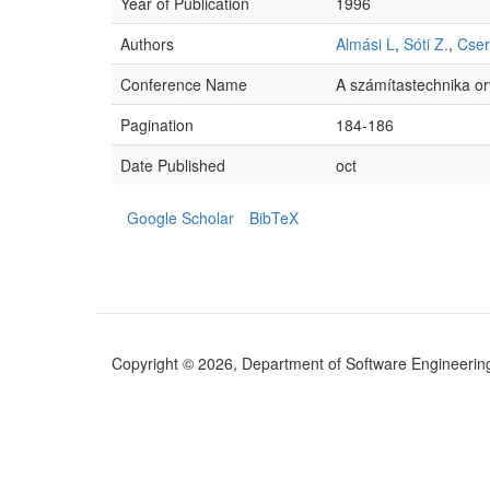
Year of Publication
1996
Authors
Almási L
,
Sóti Z.
,
Cser
Conference Name
A számítastechnika or
Pagination
184-186
Date Published
oct
Google Scholar
BibTeX
Copyright © 2026, Department of Software Engineering (