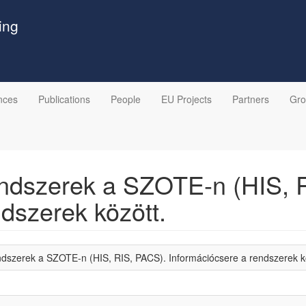
ing
nces
Publications
People
EU Projects
Partners
Gr
endszerek a SZOTE-n (HIS, 
dszerek között.
ndszerek a SZOTE-n (HIS, RIS, PACS). Információcsere a rendszerek k