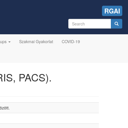
RGAI
Search
form
Search
oups
Szakmai Gyakorlat
COVID-19
RIS, PACS).
özött.