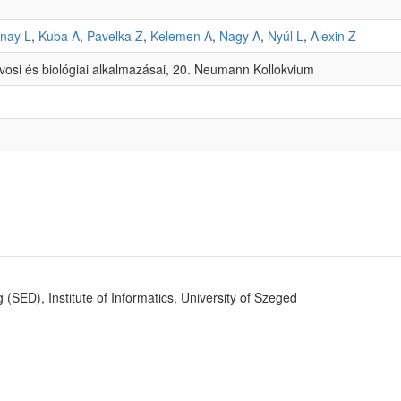
nay L
,
Kuba A
,
Pavelka Z
,
Kelemen A
,
Nagy A
,
Nyúl L
,
Alexin Z
vosi és biológiai alkalmazásai, 20. Neumann Kollokvium
SED), Institute of Informatics, University of Szeged