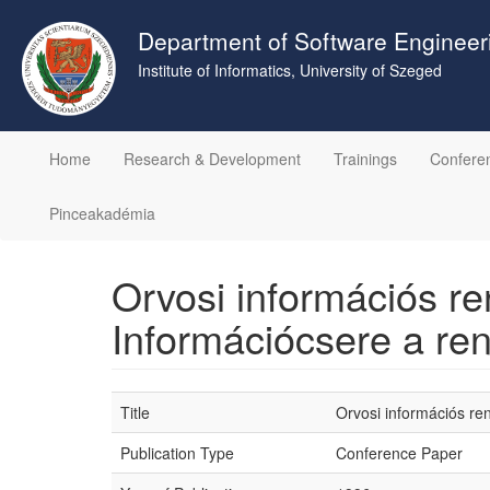
Skip
to
Department of Software Engineer
main
Institute of Informatics, University of Szeged
content
Home
Research & Development
Trainings
Confere
Pinceakadémia
Orvosi információs r
Információcsere a ren
Title
Orvosi információs re
Publication Type
Conference Paper