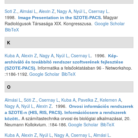
Soti Z.
,
Almási L
,
Alexin Z
,
Nagy A
,
Nyúl L
,
Csernay L
.
1998.
Magyar
Image Presentation in the SZOTE-PACS
.
Radiológusok Társasága XIX. Kongresszusa.
Google Scholar
BibTeX
K
Kuba A
,
Alexin Z
,
Nagy A
,
Nyúl L
,
Csernay L
. 1996.
Kép-
archiváló és továbbító rendszer szoftverének fejlesztése
Informatika a felsőoktatásban 96 - Networkshop.
(SZOTE-PACS)
.
:1186-1192.
Google Scholar
BibTeX
O
Almási L
,
Sóti Z.
,
Csernay L
,
Kuba A
,
Pavelka Z
,
Kelemen A
,
Nagy A
,
Nyúl L
,
Alexin Z
. 1996.
Orvosi információs rendszerek
a SZOTE-n (HIS, RIS, PACS). Információcsere a rendszerek
A számítastechnika orvosi és biológiai alkalmazásai, 20.
között.
.
Neumann Kollokvium. :184-186.
Google Scholar
BibTeX
Kuba A
,
Alexin Z
,
Nyúl L
,
Nagy A
,
Csernay L
,
Almási L
.