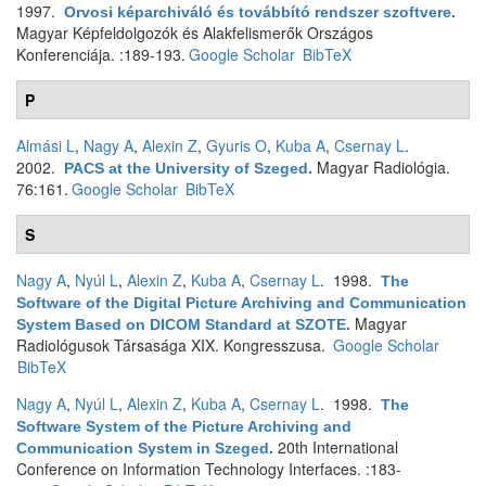
1997.
Orvosi képarchiváló és továbbító rendszer szoftvere
.
Magyar Képfeldolgozók és Alakfelismerők Országos
Konferenciája. :189-193.
Google Scholar
BibTeX
P
Almási L
,
Nagy A
,
Alexin Z
,
Gyuris O
,
Kuba A
,
Csernay L
.
2002.
Magyar Radiológia.
PACS at the University of Szeged
.
76:161.
Google Scholar
BibTeX
S
Nagy A
,
Nyúl L
,
Alexin Z
,
Kuba A
,
Csernay L
. 1998.
The
Software of the Digital Picture Archiving and Communication
Magyar
System Based on DICOM Standard at SZOTE
.
Radiológusok Társasága XIX. Kongresszusa.
Google Scholar
BibTeX
Nagy A
,
Nyúl L
,
Alexin Z
,
Kuba A
,
Csernay L
. 1998.
The
Software System of the Picture Archiving and
20th International
Communication System in Szeged
.
Conference on Information Technology Interfaces. :183-