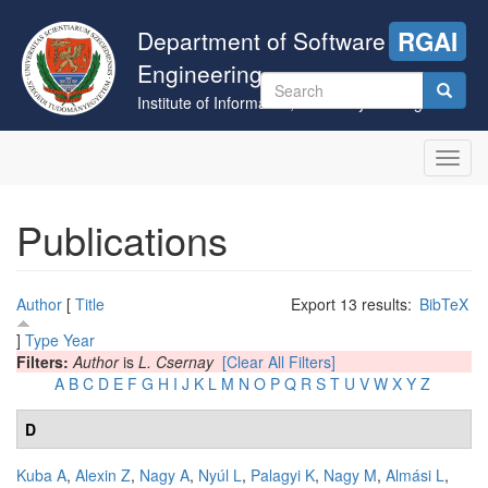
Skip
to
Department of Software
RGAI
main
Engineering
content
Search
Institute of Informatics, University of Szeged
form
Search
Toggl
navig
Publications
Author
[
Title
Export 13 results:
BibTeX
]
Type
Year
Filters:
Author
is
L. Csernay
[Clear All Filters]
A
B
C
D
E
F
G
H
I
J
K
L
M
N
O
P
Q
R
S
T
U
V
W
X
Y
Z
D
Kuba A
,
Alexin Z
,
Nagy A
,
Nyúl L
,
Palagyi K
,
Nagy M
,
Almási L
,