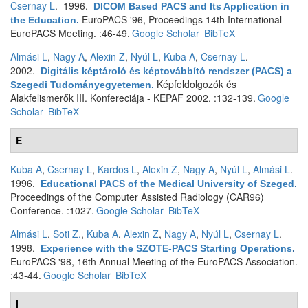
Csernay L
. 1996.
DICOM Based PACS and Its Application in
EuroPACS '96, Proceedings 14th International
the Education
.
EuroPACS Meeting. :46-49.
Google Scholar
BibTeX
Almási L
,
Nagy A
,
Alexin Z
,
Nyúl L
,
Kuba A
,
Csernay L
.
2002.
Digitális képtároló és képtovábbító rendszer (PACS) a
Képfeldolgozók és
Szegedi Tudományegyetemen
.
Alakfelismerők III. Konfereciája - KEPAF 2002. :132-139.
Google
Scholar
BibTeX
E
Kuba A
,
Csernay L
,
Kardos L
,
Alexin Z
,
Nagy A
,
Nyúl L
,
Almási L
.
1996.
Educational PACS of the Medical University of Szeged
.
Proceedings of the Computer Assisted Radiology (CAR96)
Conference. :1027.
Google Scholar
BibTeX
Almási L
,
Soti Z.
,
Kuba A
,
Alexin Z
,
Nagy A
,
Nyúl L
,
Csernay L
.
1998.
Experience with the SZOTE-PACS Starting Operations
.
EuroPACS '98, 16th Annual Meeting of the EuroPACS Association.
:43-44.
Google Scholar
BibTeX
I