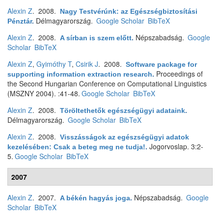
Alexin Z
. 2008.
Nagy Testvérúnk: az Egészségbiztosítási
Délmagyarország.
Google Scholar
BibTeX
Pénztár
.
Alexin Z
. 2008.
Népszabadság.
Google
A sírban is szem előtt
.
Scholar
BibTeX
Alexin Z
,
Gyimóthy T
,
Csirik J
. 2008.
Software package for
Proceedings of
supporting information extraction research
.
the Second Hungarian Conference on Computational Linguistics
(MSZNY 2004). :41-48.
Google Scholar
BibTeX
Alexin Z
. 2008.
Töröltethetők egészségügyi adataink
.
Délmagyarország.
Google Scholar
BibTeX
Alexin Z
. 2008.
Visszásságok az egészségügyi adatok
Jogorvoslap. 3:2-
kezelésében: Csak a beteg meg ne tudja!
.
5.
Google Scholar
BibTeX
2007
Alexin Z
. 2007.
Népszabadság.
Google
A békén hagyás joga
.
Scholar
BibTeX