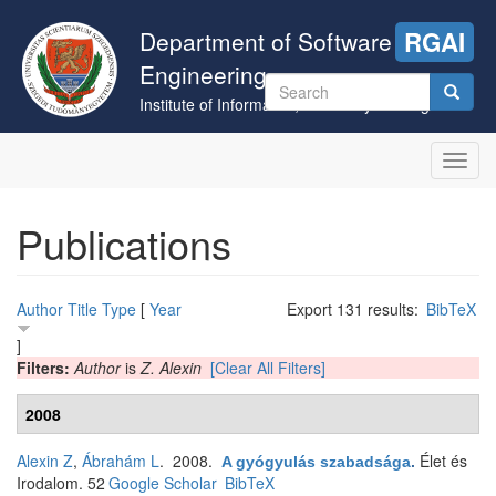
Skip
to
Department of Software
RGAI
main
Engineering
content
Search
Institute of Informatics, University of Szeged
form
Search
Toggl
navig
Publications
Author
Title
Type
[
Year
Export 131 results:
BibTeX
]
Filters:
Author
is
Z. Alexin
[Clear All Filters]
2008
Alexin Z
,
Ábrahám L
. 2008.
Élet és
A gyógyulás szabadsága
.
Irodalom. 52
Google Scholar
BibTeX