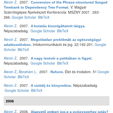
Alexin Z
. 2007.
Conversion of the Phrase-structured Szeged
V. Magyar
Treebank to Dependency Tree Format
.
Számítógépes Nyelvészeti Konferencia: MSZNY 2007. :263-
266.
Google Scholar
BibTeX
Alexin Z
. 2007.
A kutatás kiszolgáltatott tárgya
.
Népszabadság.
Google Scholar
BibTeX
Alexin Z
. 2007.
Megoldatlan problémák az egészségügyi
Infokommunikáció és jog. 22:192-201.
Google
adatkezelésben
.
Scholar
BibTeX
Alexin Z
. 2007.
A nagy testvér a patikában is figyel
.
Népszabadság.
Google Scholar
BibTeX
Alexin Z
,
Ábrahám L
. 2007.
Élet és Irodalom. 51
Google
Reform
.
Scholar
BibTeX
Alexin Z
. 2007.
Népszabadság.
A vizitdíj és könyvelése
.
Google Scholar
BibTeX
2006
Alexin Z
. 2006.
Alapvető emberi jog-e a gyógyszerhez jutás?