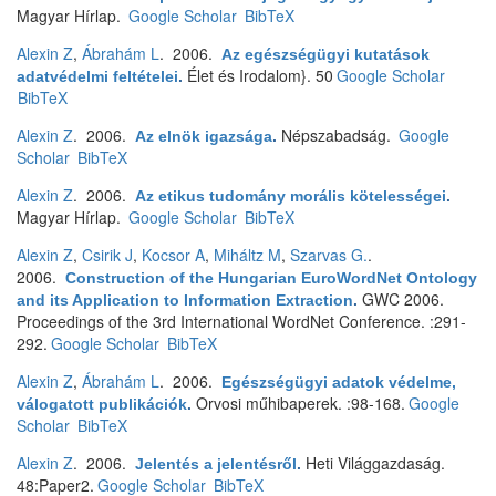
Magyar Hírlap.
Google Scholar
BibTeX
Alexin Z
,
Ábrahám L
. 2006.
Az egészségügyi kutatások
Élet és Irodalom}. 50
Google Scholar
adatvédelmi feltételei
.
BibTeX
Alexin Z
. 2006.
Népszabadság.
Google
Az elnök igazsága
.
Scholar
BibTeX
Alexin Z
. 2006.
Az etikus tudomány morális kötelességei
.
Magyar Hírlap.
Google Scholar
BibTeX
Alexin Z
,
Csirik J
,
Kocsor A
,
Miháltz M
,
Szarvas G.
.
2006.
Construction of the Hungarian EuroWordNet Ontology
GWC 2006.
and its Application to Information Extraction
.
Proceedings of the 3rd International WordNet Conference. :291-
292.
Google Scholar
BibTeX
Alexin Z
,
Ábrahám L
. 2006.
Egészségügyi adatok védelme,
Orvosi műhibaperek. :98-168.
Google
válogatott publikációk
.
Scholar
BibTeX
Alexin Z
. 2006.
Heti Világgazdaság.
Jelentés a jelentésről
.
48:Paper2.
Google Scholar
BibTeX