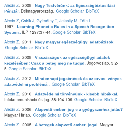
Alexin Z
. 2008.
Nagy Testvérúnk: az Egészségbiztosítási
Délmagyarország.
Google Scholar
BibTeX
Pénztár
.
Alexin Z
,
Csirik J
,
Gyimóthy T
,
Jelasity M
,
Tóth L
.
1997.
Learning Phonetic Rules in a Speech Recognition
ILP. 1297:37-44.
Google Scholar
BibTeX
System.
.
Alexin Z
. 2011.
Nagy magyar egészségügyi adatbázisok
.
Google Scholar
BibTeX
Alexin Z
. 2008.
Visszásságok az egészségügyi adatok
Jogorvoslap. 3:2-
kezelésében: Csak a beteg meg ne tudja!
.
5.
Google Scholar
BibTeX
Alexin Z
. 2012.
Mindennapi jogsértések és az orvosi vények
Google Scholar
BibTeX
adatvédelmi problémái
.
Alexin Z
. 2010.
Adatvédelmi törvényünk - kisebb hibákkal
.
Infokommunikáció és jog. 38:104-109.
Google Scholar
BibTeX
Alexin Z
. 2006.
Alapvető emberi jog-e a gyógyszerhez jutás?
Magyar Hírlap.
Google Scholar
BibTeX
Alexin Z
. 2005.
Magyar
A betegek alapvető emberi jogai
.