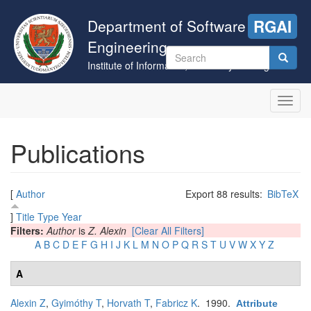
Skip
to
Department of Software
RGAI
main
Engineering
content
Search
Institute of Informatics, University of Szeged
form
Search
Toggl
navig
Publications
[
Author
Export 88 results:
BibTeX
]
Title
Type
Year
Filters:
Author
is
Z. Alexin
[Clear All Filters]
A
B
C
D
E
F
G
H
I
J
K
L
M
N
O
P
Q
R
S
T
U
V
W
X
Y
Z
A
Alexin Z
,
Gyimóthy T
,
Horvath T
,
Fabricz K
. 1990.
Attribute