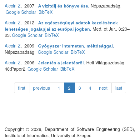
Alexin Z
. 2007.
Népszabadság.
A vizitdíj és könyvelése
.
Google Scholar
BibTeX
Alexin Z
. 2012.
Az egészségügyi adatok kezelésének
Med. et Jur.. 3:20–
lehetséges jogalapjai az európai jogban
.
23.
Google Scholar
BibTeX
Alexin Z
. 2009.
Gyógyszer interneten, méltósággal
.
Népszabadság.
Google Scholar
BibTeX
Alexin Z
. 2006.
Heti Világgazdaság.
Jelentés a jelentésről
.
48:Paper2.
Google Scholar
BibTeX
first
previous
1
2
3
4
next
last
Copyright © 2026, Department of Software Engineering (SED),
Institute of Informatics, University of Szeged