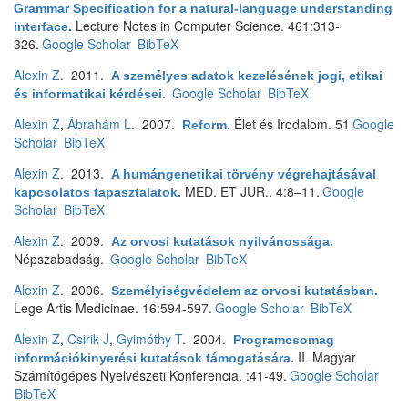
Grammar Specification for a natural-language understanding
Lecture Notes in Computer Science. 461:313-
interface
.
326.
Google Scholar
BibTeX
Alexin Z
. 2011.
A személyes adatok kezelésének jogi, etikai
Google Scholar
BibTeX
és informatikai kérdései
.
Alexin Z
,
Ábrahám L
. 2007.
Élet és Irodalom. 51
Google
Reform
.
Scholar
BibTeX
Alexin Z
. 2013.
A humángenetikai törvény végrehajtásával
MED. ET JUR.. 4:8–11.
Google
kapcsolatos tapasztalatok
.
Scholar
BibTeX
Alexin Z
. 2009.
Az orvosi kutatások nyilvánossága
.
Népszabadság.
Google Scholar
BibTeX
Alexin Z
. 2006.
Személyiségvédelem az orvosi kutatásban
.
Lege Artis Medicinae. 16:594-597.
Google Scholar
BibTeX
Alexin Z
,
Csirik J
,
Gyimóthy T
. 2004.
Programcsomag
II. Magyar
információkinyerési kutatások támogatására
.
Számítógépes Nyelvészeti Konferencia. :41-49.
Google Scholar
BibTeX