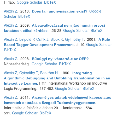
Hírlap.
Google Scholar
BibTeX
Alexin Z
. 2013.
Google
Does fair anonymisation exist?
Scholar
BibTeX
Alexin Z
. 2009.
A beavatkozással nem járó humán orvosi
:26-28.
Google Scholar
BibTeX
kutatások etikai kérdései
.
Alexin Z
,
Leipold P
,
Csirik J
,
Bibok K
,
Gyimóthy T
. 2001.
A Rule-
:1-10.
Google Scholar
Based Tagger Development Framework
.
BibTeX
Alexin Z
. 2008.
Bűnügyi nyilvántartó-e az OEP?
Népszabadság.
Google Scholar
BibTeX
Alexin Z
,
Gyimóthy T
,
Boström H
. 1996.
Integrating
Algorithmic Debugging and Unfolding Transformation in an
Fifth International Workshop on Inductive
Interactive Learner
.
Logic Programming. :437-452.
Google Scholar
BibTeX
Alexin Z
. 2011.
A személyes adatok védelmével kapcsolatos
ismeretek oktatása a Szegedi Tudományegyetemen
.
Informatika a felsőoktatásban 2011 konferencia. :584-
591.
Google Scholar
BibTeX